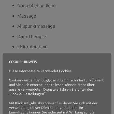
Narbenbehandlung
Massage
Akupunktmassage
Dorn-Therapie
Elektrotherapie
Gangschule
COOKIE-HINWEIS
Ernährungsberatung
Diese Internetseite verwendet Cookies.
„Alter Hund – na und“ – Kurs, der bessere
Cookies werden benötigt, damit technisch alles funktioniert
und Sie auch externe Inhalte lesen können. Mehr über
Umgang mit den Hundesenioren
unsere verwendeten Dienste erfahren Sie unter den
„Cookie-Einstellungen“.
„Ein Welpe kommt ins Haus“ – das richtige
Mit Klick auf „Alle akzeptieren“ erklären Sie sich mit der
Bewegungsprogramm für den Welpen
Verwendung dieser Dienste einverstanden. Ihre
Einwilligung können Sie jederzeit mit Wirkung auf die